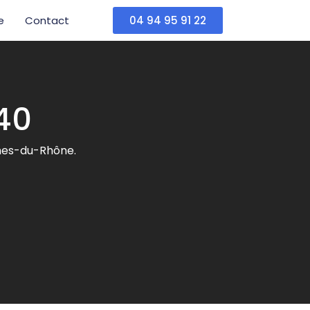
e
Contact
04 94 95 91 22
40
ches-du-Rhône.