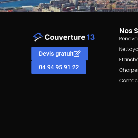
Nos S
Rénovat
Nettoy
Devis gratuit
Etanché
04 94 95 91 22
Charpe
Contac