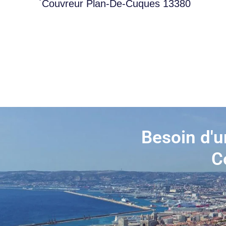
Couvreur Plan-De-Cuques 13380
Besoin d'u
C