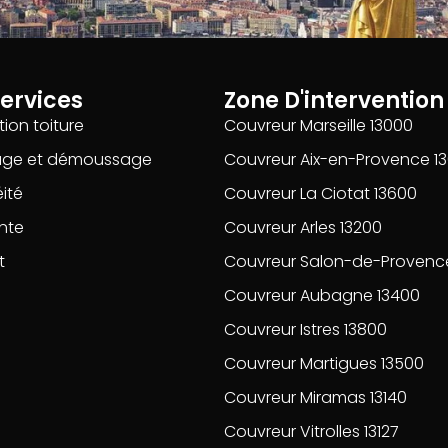
ervices
Zone D'intervention
ion toiture
Couvreur Marseille 13000
age et démoussage
Couvreur Aix-en-Provence 1
ité
Couvreur La Ciotat 13600
nte
Couvreur Arles 13200
t
Couvreur Salon-de-Provenc
Couvreur Aubagne 13400
Couvreur Istres 13800
Couvreur Martigues 13500
Couvreur Miramas 13140
Couvreur Vitrolles 13127